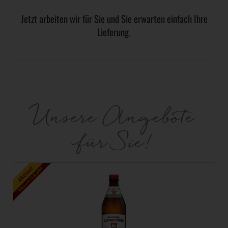
Jetzt arbeiten wir für Sie und Sie erwarten einfach Ihre
Lieferung.
Unsere Angebote
für Sie!
Aktion!
bis zum 31.8.2026