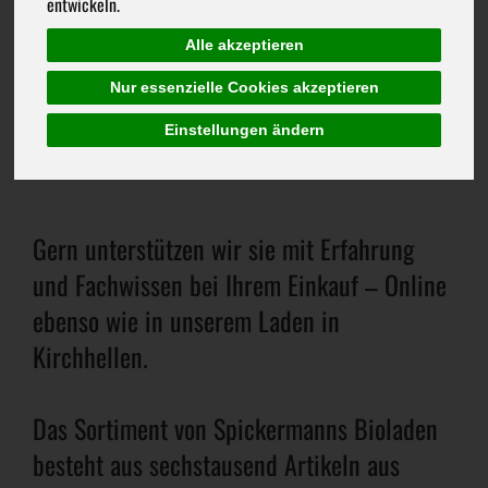
Spickermanns
entwickeln.
Online-Shop
Alle akzeptieren
Nur essenzielle Cookies akzeptieren
Einstellungen ändern
Gern unterstützen wir sie mit Erfahrung
und Fachwissen bei Ihrem Einkauf – Online
ebenso wie in unserem Laden in
Kirchhellen.
Das Sortiment von Spickermanns Bioladen
besteht aus sechstausend Artikeln aus