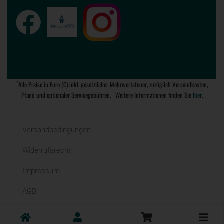
*
Alle Preise in Euro (€) inkl. gesetzlicher Mehrwertsteuer, zuzüglich Versandkosten,
Pfand und optionaler Servicegebühren. Weitere Informationen finden Sie
hier
.
Versandbedingungen
Widerrufsrecht
Impressum
AGB
Datenschutz
Toggle