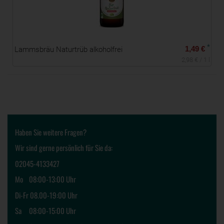
*
*
1,49 €
Lammsbräu Naturtrüb alkoholfrei
m
2,98 € / 1 l
Haben Sie weitere Fragen?
Wir sind gerne persönlich für Sie da:
02045-4133427
Mo 08:00-13:00 Uhr
Di-Fr 08.00-19:00 Uhr
Sa 08:00-15:00 Uhr