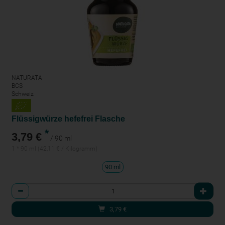
NATURATA
BCS
Schweiz
Flüssigwürze hefefrei Flasche
*
3,79 €
/ 90 ml
1 * 90 ml (42,11 € / Kilogramm)
90 ml
Anzahl
3,79
€