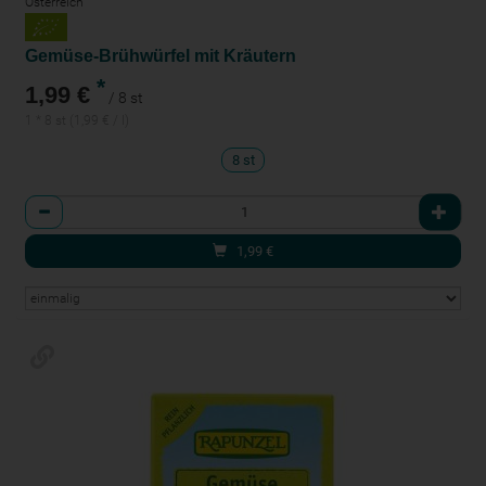
Österreich
Gemüse-Brühwürfel mit Kräutern
*
1,99 €
/ 8 st
1 * 8 st (1,99 € / l)
8 st
Anzahl
1,99
€