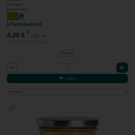
Naturland
Deutschland
b*Gemüsefond
*
4,29 €
/ 400 ml
1 * 400 ml (10,73 € / Liter)
400 ml
Anzahl
4,29
€