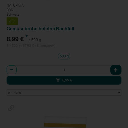
NATURATA
BCS
Schweiz
Gemüsebrühe hefefrei Nachfüll
*
8,99 €
/ 500 g
1 * 500 g (17,98 € / Kilogramm)
500 g
Anzahl
8,99
€