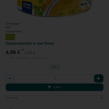
Erntesegen
95%
Deutschland
Gemüsebrühe in der Dose
*
4,99 €
/ 250 g
1 * 250 g (19,96 € / Kilogramm)
250 g
Anzahl
4,99
€