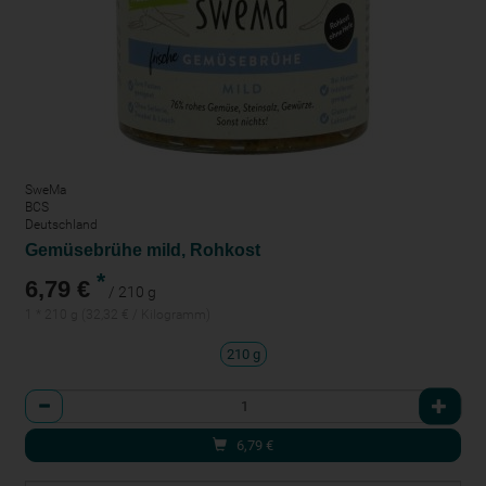
SweMa
BCS
Deutschland
Gemüsebrühe mild, Rohkost
*
6,79 €
/ 210 g
1 * 210 g (32,32 € / Kilogramm)
210 g
Anzahl
6,79
€