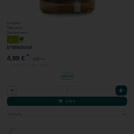
bioladen
Naturland
Deutschland
b*Wildfond
*
4,99 €
/ 400 ml
1 * 400 ml (12,48 € / Liter)
400 ml
Anzahl
4,99
€