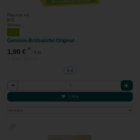
Rapunzel AG
BCS
Schweiz
Gemüse-Brühwürfel Original
*
1,99 €
/ 8 st
1 * 8 st (1,99 € / l)
8 st
Anzahl
1,99
€