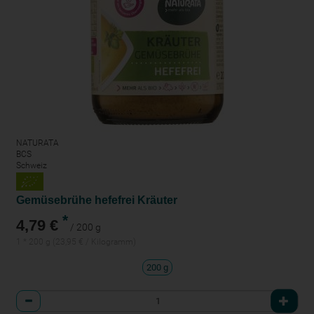
NATURATA
BCS
Schweiz
Gemüsebrühe hefefrei Kräuter
*
4,79 €
/ 200 g
1 * 200 g (23,95 € / Kilogramm)
200 g
Anzahl