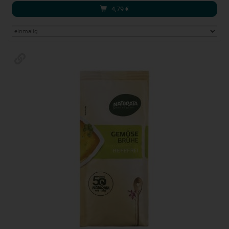
4,79
€