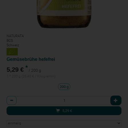
NATURATA
BCS
Schweiz
Gemüsebrühe hefefrei
*
5,29 €
/ 200 g
1 * 200 g (26,45 € / Kilogramm)
200 g
Anzahl
5,29
€