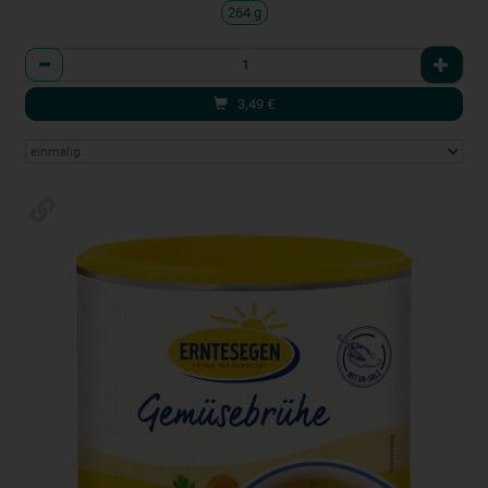
264 g
Anzahl
3,49
€