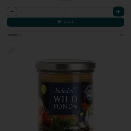
Anzahl
4,29
€