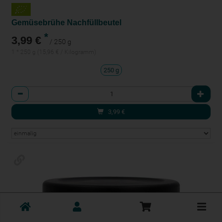
Gemüsebrühe Nachfüllbeutel
*
3,99 €
/ 250 g
1 * 250 g (15,96 € / Kilogramm)
250 g
Anzahl
3,99
€
Toggle
cart