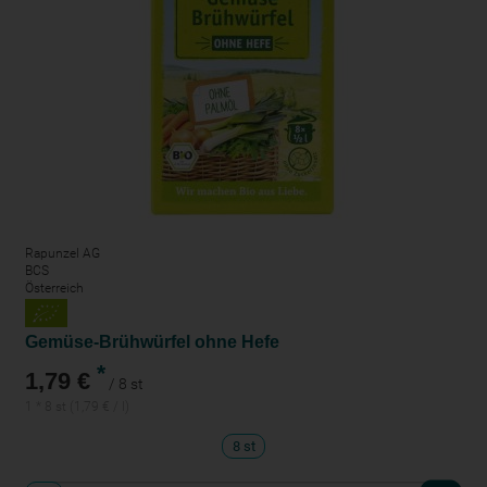
Rapunzel AG
BCS
Österreich
Gemüse-Brühwürfel ohne Hefe
*
1,79 €
/ 8 st
1 * 8 st (1,79 € / l)
8 st