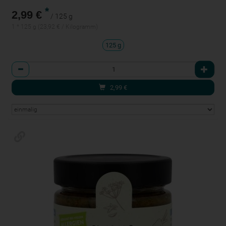
*
2,99 €
/ 125 g
1 * 125 g (23,92 € / Kilogramm)
125 g
Anzahl
2,99
€