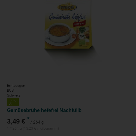
Erntesegen
BCS
Schweiz
Gemüsebrühe hefefrei Nachfüllb
*
3,49 €
/ 264 g
1 * 264 g (13,23 € / Kilogramm)