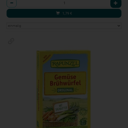
Anzahl
1,79
€