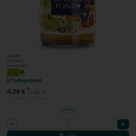
bioladen
Naturland
Deutschland
b*Geflügelfond
*
4,29 €
/ 400 ml
1 * 400 ml (10,73 € / Liter)
400 ml
Anzahl
4,29
€