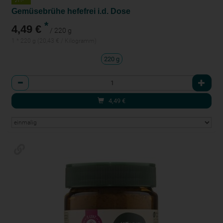
Gemüsebrühe hefefrei i.d. Dose
*
4,49 €
/ 220 g
1 * 220 g (20,43 € / Kilogramm)
220 g
Anzahl
4,49
€