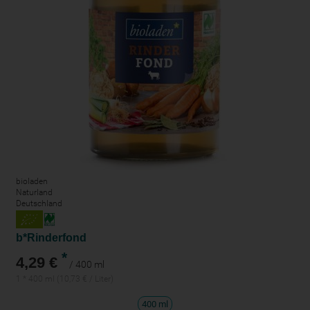
bioladen
Naturland
Deutschland
b*Rinderfond
*
4,29 €
/ 400 ml
1 * 400 ml (10,73 € / Liter)
400 ml