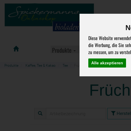
N
Diese Website verwendet
die Werbung, die Sie se
Spickermanns
Produkte
Aktuelle Angebote
zu messen, um zu verste
Bioladen
Alle akzeptieren
Produkte
Kaffee, Tee & Kakao
Tee
Früchtetee
Früch
Herstel