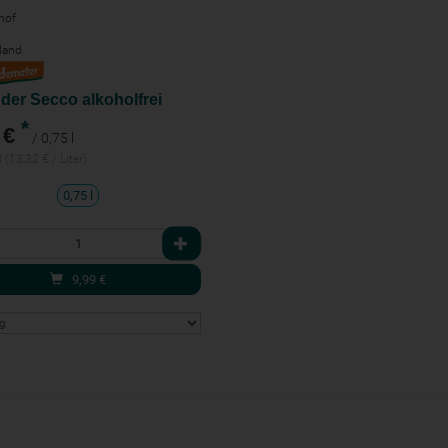
hof
land
der Secco alkoholfrei
*
 €
/ 0,75 l
l (13,32 € / Liter)
0,75 l
l
9,99
€