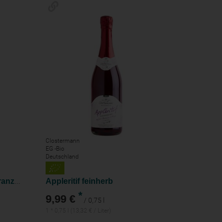
Clostermann
EG -Bio
Deutschland
Appleritif Apfel Salz-Pomeranze & Wacholder
Appleritif feinherb
*
9,99 €
/ 0,75 l
1 * 0,75 l (13,32 € / Liter)