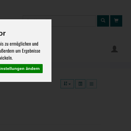
Produkt
or
nis zu ermöglichen und
ung
Warenkorb
 außerdem um Ergebnisse
ickeln.
instellungen ändern