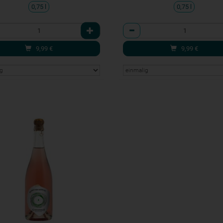
0,75 l
0,75 l
l
Anzahl
9,99
€
9,99
€