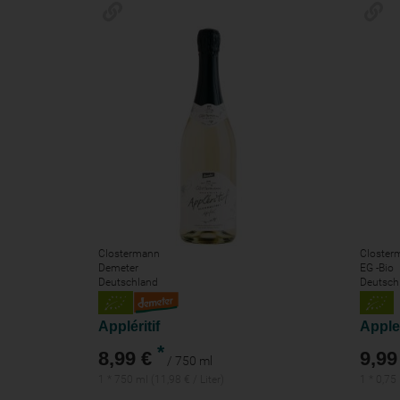
Clostermann
Closter
Demeter
EG -Bio
Deutschland
Deutsch
Appléritif
*
8,99 €
9,99
/ 750 ml
1 * 750 ml (11,98 € / Liter)
1 * 0,75 