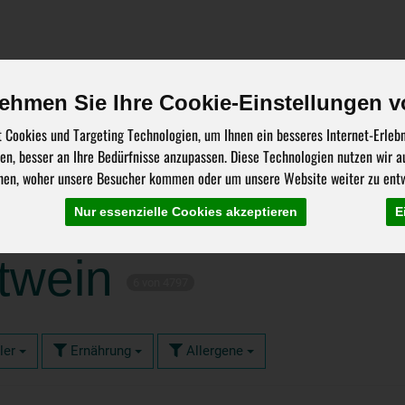
ehmen Sie Ihre Cookie-Einstellungen v
 Cookies und Targeting Technologien, um Ihnen ein besseres Internet-Erleb
Über uns
Stellenangebote
Bestellung
Liefer
hen, besser an Ihre Bedürfnisse anzupassen. Diese Technologien nutzen wir
hen, woher unsere Besucher kommen oder um unsere Website weiter zu entw
Nur essenzielle Cookies akzeptieren
E
twein
6 von 4797
ler
Ernährung
Allergene