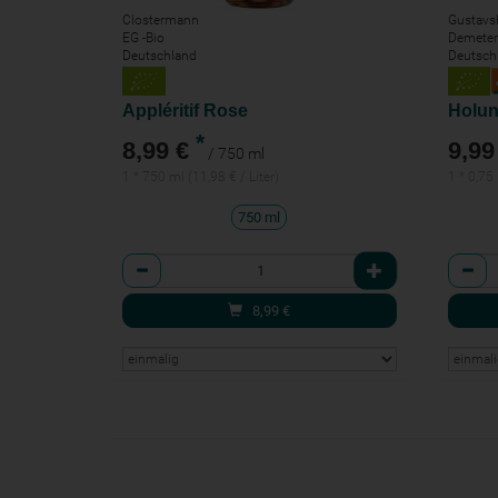
Clostermann
Gustavs
EG -Bio
Demeter
Deutschland
Deutsch
Appléritif Rose
Holun
*
8,99 €
9,99
/ 750 ml
1 * 750 ml (11,98 € / Liter)
1 * 0,75 
750 ml
Anzahl
Anzah
8,99
€