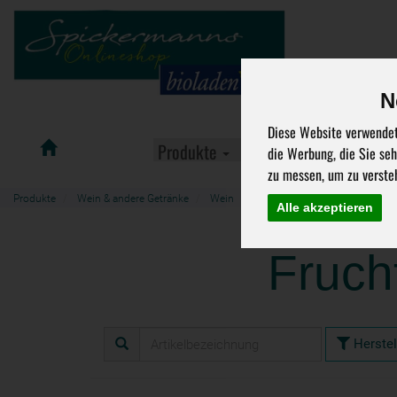
N
Diese Website verwendet
Spickermanns
Produkte
Aktuelle Angebote
die Werbung, die Sie se
Bioladen
zu messen, um zu verste
Produkte
Wein & andere Getränke
Wein
Fruchtwein
Alle akzeptieren
Fruch
Herstel