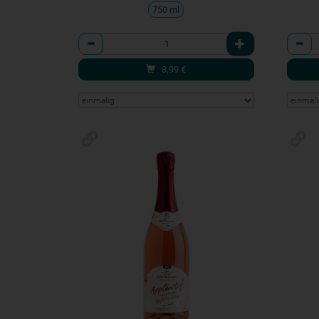
750 ml
Anzahl
Anzah
8,99
€