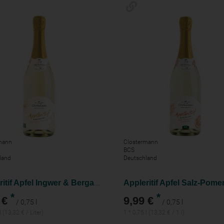
mann
Clostermann
BCS
land
Deutschland
Appleritif Apfel Ingwer & Bergamotte
*
*
 €
9,99 €
/ 0,75 l
/ 0,75 l
l (13,32 € / Liter)
1 * 0,75 l (13,32 € / 1 l)