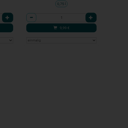
0,75 l
Anzahl
9,99
€