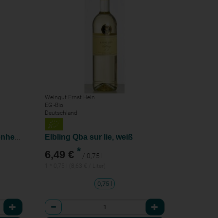
Weingut Ernst Hein
EG -Bio
Deutschland
Chardonnay trocken Mettenheim
Elbling Qba sur lie, weiß
*
6,49 €
/ 0,75 l
1 * 0,75 l (8,63 € / Liter)
0,75 l
Anzahl