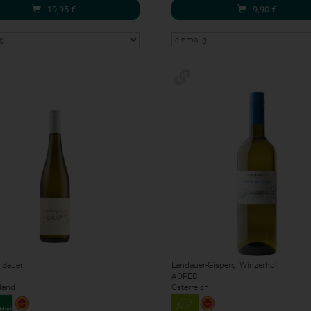
19,95
€
9,90
€
 Sauer
Landauer-Gisperg; Winzerhof
AOPEB
land
Österreich