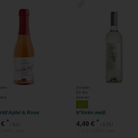
mann
bioladen
EG -Bio
land
Spanien
itif Apfel & Rose
b*Airén weiß
*
*
 €
4,49 €
/ 0,2 l
/ 0,75 l
 (19,95 € / Liter)
1 * 0,75 l (5,99 € / Liter)