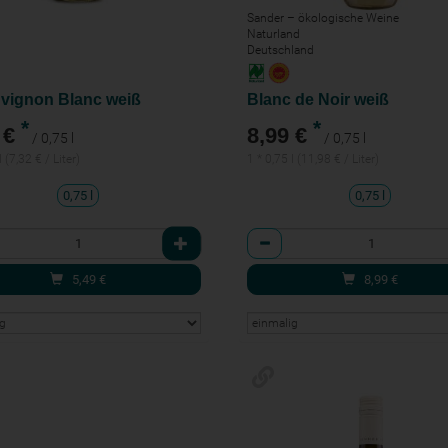
n
Sander – ökologische Weine
Naturland
Deutschland
vignon Blanc weiß
Blanc de Noir weiß
*
*
 €
8,99 €
/ 0,75 l
/ 0,75 l
l (7,32 € / Liter)
1 * 0,75 l (11,98 € / Liter)
0,75 l
0,75 l
l
Anzahl
5,49
€
8,99
€