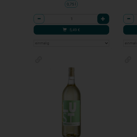
0,75 l
Anzahl
Anzah
5,49
€