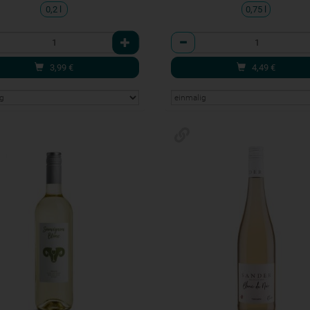
0,2 l
0,75 l
l
Anzahl
3,99
€
4,49
€