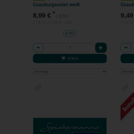
Grauburgunder weiß
Graub
*
8,99 €
9,49
/ 0,75 l
1 * 0,75 l (11,98 € / Liter)
1 * 0,75 
0,75 l
Anzahl
Anzah
8,99
€