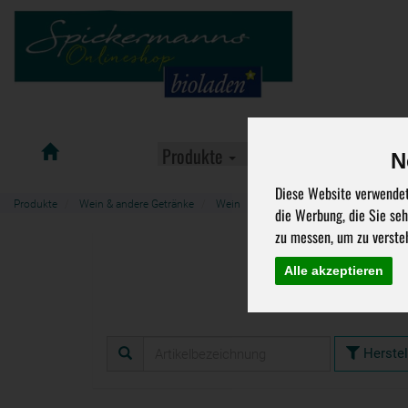
Spickermanns
Produkte
Aktuelle Angebote
N
Bioladen
Diese Website verwendet
Produkte
Wein & andere Getränke
Wein
Weißwein
die Werbung, die Sie se
zu messen, um zu verste
Weiß
Alle akzeptieren
Herstel