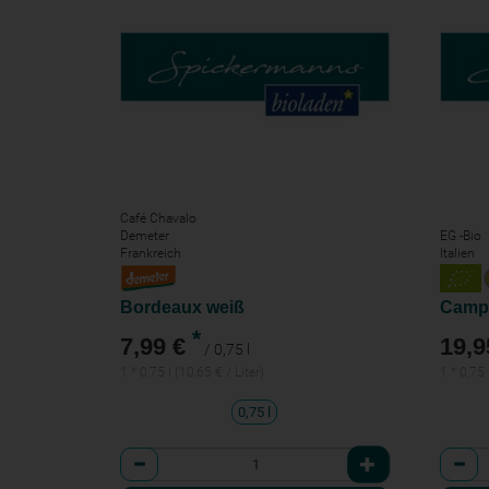
Café Chavalo
Demeter
EG -Bio
Frankreich
Italien
Bordeaux weiß
Campo
*
7,99 €
19,9
/ 0,75 l
1 * 0,75 l (10,65 € / Liter)
1 * 0,75 
0,75 l
Anzahl
Anzah