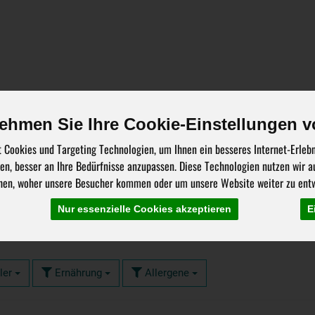
Über uns
Stellenangebote
Bestellung
Liefer
ehmen Sie Ihre Cookie-Einstellungen v
 Cookies und Targeting Technologien, um Ihnen ein besseres Internet-Erleb
hen, besser an Ihre Bedürfnisse anzupassen. Diese Technologien nutzen wir
hen, woher unsere Besucher kommen oder um unsere Website weiter zu entw
wein
Nur essenzielle Cookies akzeptieren
E
43 von 4797
ler
Ernährung
Allergene