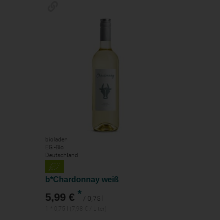
bioladen
EG -Bio
Deutschland
b*Chardonnay weiß
*
5,99 €
/ 0,75 l
1 * 0,75 l (7,98 € / Liter)