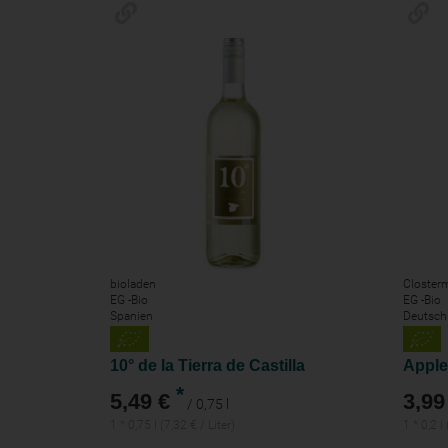
bioladen
Closter
EG -Bio
EG -Bio
Spanien
Deutsch
10° de la Tierra de Castilla
Appler
*
5,49 €
3,99
/ 0,75 l
1 * 0,75 l (7,32 € / Liter)
1 * 0,2 l