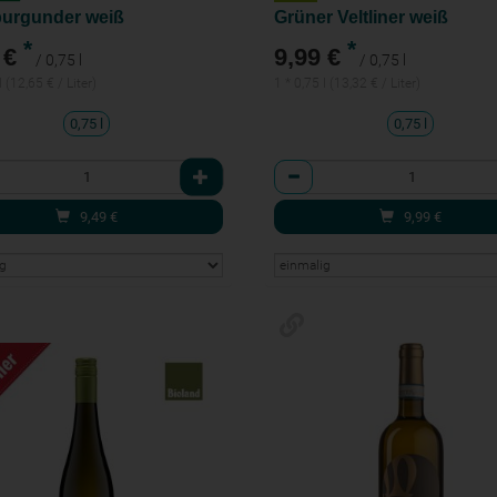
urgunder weiß
Grüner Veltliner weiß
*
*
 €
9,99 €
/ 0,75 l
/ 0,75 l
l (12,65 € / Liter)
1 * 0,75 l (13,32 € / Liter)
0,75 l
0,75 l
l
Anzahl
9,49
€
9,99
€