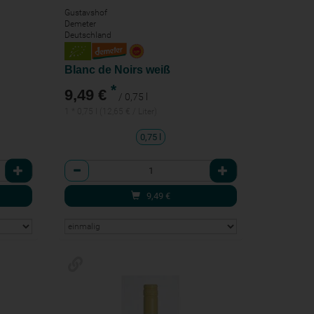
Gustavshof
Demeter
Deutschland
Blanc de Noirs weiß
*
9,49 €
/ 0,75 l
1 * 0,75 l (12,65 € / Liter)
0,75 l
Anzahl
9,49
€