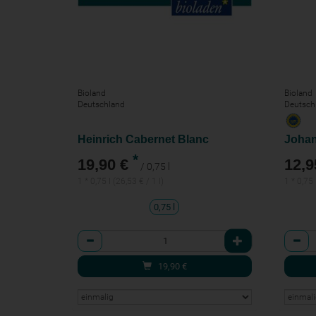
Bioland
Bioland
Deutschland
Deutsch
Heinrich Cabernet Blanc
Johan
*
19,90 €
12,9
/ 0,75 l
1 * 0,75 l (26,53 € / 1 l)
1 * 0,75 
0,75 l
Anzahl
Anzah
19,90
€