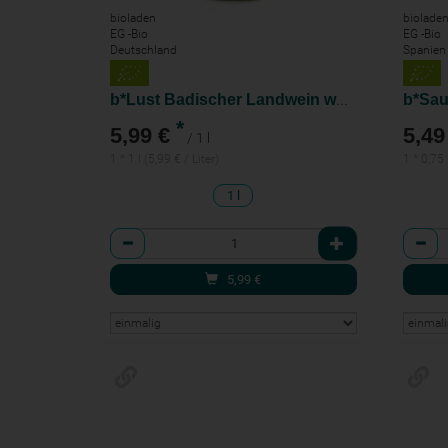
bioladen
biolade
EG -Bio
EG -Bio
Deutschland
Spanien
b*Lust Badischer Landwein weiß
b*Sau
*
5,99 €
5,49
/ 1 l
1 * 1 l (5,99 € / Liter)
1 * 0,75 
1 l
Anzahl
Anzah
5,99
€