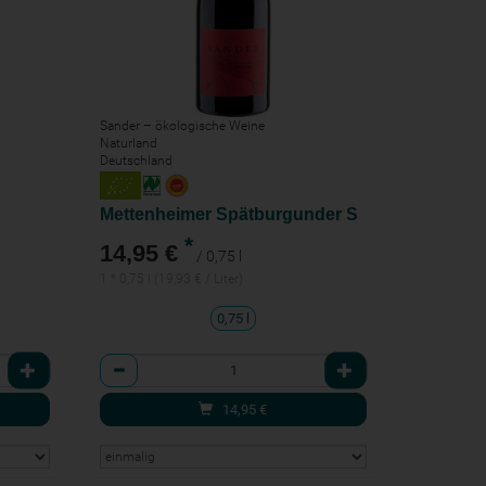
Sander – ökologische Weine
Naturland
Deutschland
Mettenheimer Spätburgunder S
*
14,95 €
/ 0,75 l
1 * 0,75 l (19,93 € / Liter)
0,75 l
Anzahl
14,95
€