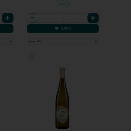
0,75 l
Anzahl
5,99
€