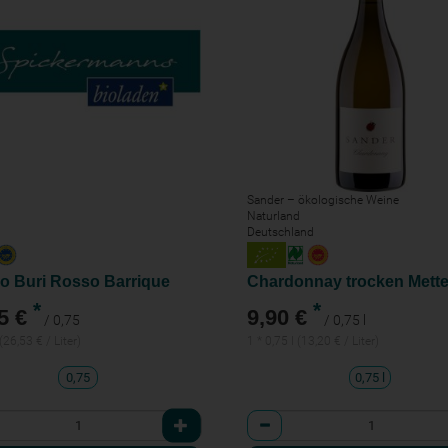
Sander – ökologische Weine
Naturland
Deutschland
 Buri Rosso Barrique
*
*
5 €
9,90 €
/ 0,75
/ 0,75 l
(26,53 € / Liter)
1 * 0,75 l (13,20 € / Liter)
0,75
0,75 l
l
Anzahl