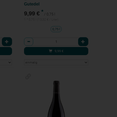
Gutedel
*
9,99 €
/ 0,75 l
1 * 0,75 l (13,32 € / Liter)
0,75 l
Anzahl
9,99
€