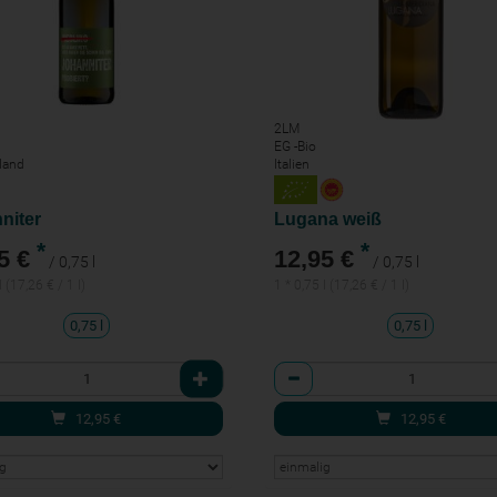
2LM
EG -Bio
land
Italien
niter
Lugana weiß
*
*
5 €
12,95 €
/ 0,75 l
/ 0,75 l
l (17,26 € / 1 l)
1 * 0,75 l (17,26 € / 1 l)
0,75 l
0,75 l
l
Anzahl
12,95
€
12,95
€