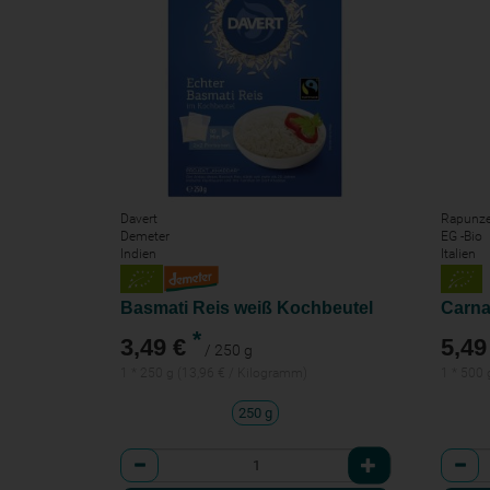
Davert
Rapunze
Demeter
EG -Bio
Indien
Italien
Basmati Reis weiß Kochbeutel
Carna
*
3,49 €
5,49
/ 250 g
1 * 250 g (13,96 € / Kilogramm)
1 * 500 
250 g
Anzahl
Anzah