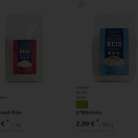
n
bioladen
EG -Bio
land
Italien
mati Reis
b*Milchreis
*
*
 €
2,99 €
/ 1 kg
/ 500 g
 (6,49 € / 1 KG)
1 * 500 g (5,98 € / 1 KG)