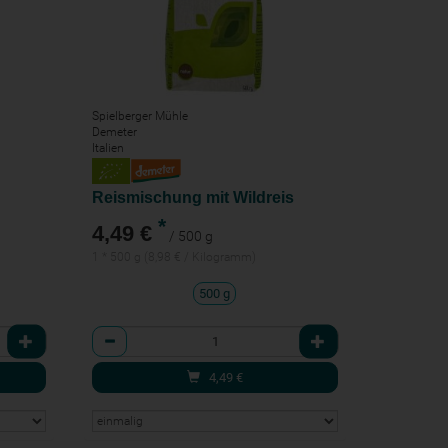
Spielberger Mühle
Demeter
Italien
Reismischung mit Wildreis
*
4,49 €
/ 500 g
1 * 500 g (8,98 € / Kilogramm)
500 g
Anzahl
4,49
€