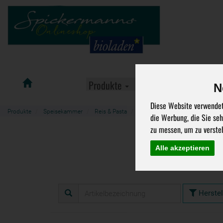
Spickermanns
Produkte
Aktuelle Angebote
N
Bioladen
Diese Website verwendet
Produkte
Speisekammer
Reis & Pasta
Reis
die Werbung, die Sie se
zu messen, um zu verste
Re
Alle akzeptieren
Herstel