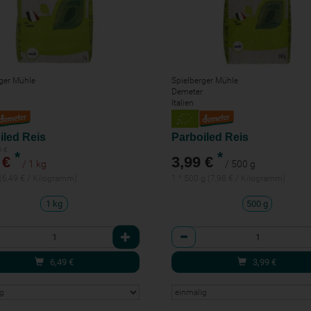
ger Mühle
Spielberger Mühle
Demeter
Italien
iled Reis
Parboiled Reis
9 €
*
*
 €
3,99 €
/ 1 kg
/ 500 g
 (6,49 € / Kilogramm)
1 * 500 g (7,98 € / Kilogramm)
1 kg
500 g
l
Anzahl
6,49
€
3,99
€