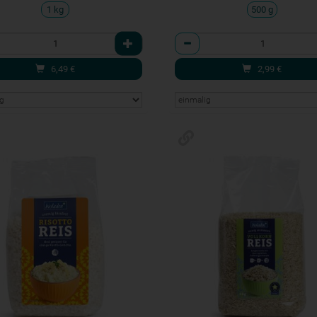
1 kg
500 g
l
Anzahl
6,49
€
2,99
€