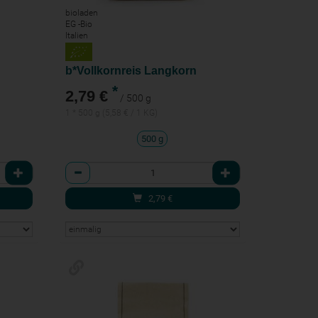
bioladen
EG -Bio
Italien
b*Vollkornreis Langkorn
*
2,79 €
/ 500 g
1 * 500 g (5,58 € / 1 KG)
500 g
Anzahl
2,79
€