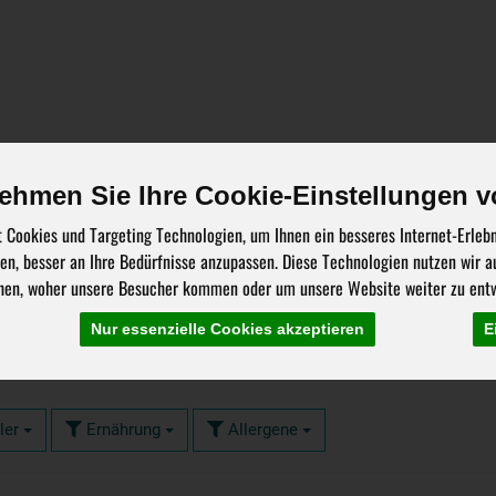
Über uns
Stellenangebote
Bestellung
Liefer
ehmen Sie Ihre Cookie-Einstellungen v
 Cookies und Targeting Technologien, um Ihnen ein besseres Internet-Erleb
hen, besser an Ihre Bedürfnisse anzupassen. Diese Technologien nutzen wir
hen, woher unsere Besucher kommen oder um unsere Website weiter zu entw
is
Nur essenzielle Cookies akzeptieren
E
23 von 4797
ler
Ernährung
Allergene