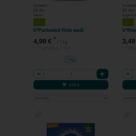
bioladen
biolade
EG -Bio
EG -Bio
Italien
Argentin
b*Parboiled Reis weiß
b*Ris
*
4,99 €
3,49
/ 1 kg
1 * 1 kg (4,99 € / 1 KG)
1 * 500 
1 kg
Anzahl
Anzah
4,99
€