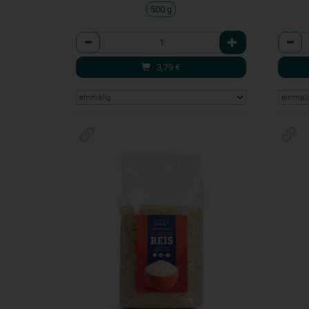
500 g
Anzahl
Anzah
3,79
€