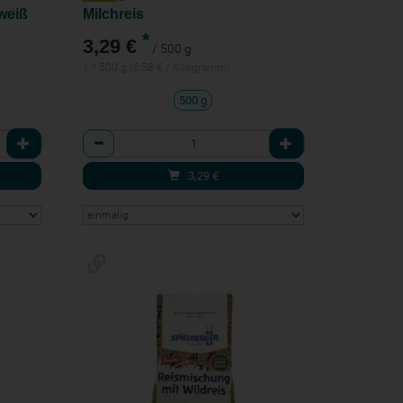
weiß
Milchreis
*
3,29 €
/ 500 g
1 * 500 g (6,58 € / Kilogramm)
500 g
Anzahl
3,29
€