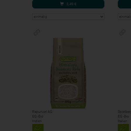
3,49
€
Rapunzel AG
Spielber
EG -Bio
EG -Bio
Indien
Italien