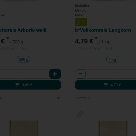
n
bioladen
EG -Bio
ien
Italien
ottoreis Arborio weiß
b*Vollkornreis Langkorn
*
*
 €
4,79 €
/ 500 g
/ 1 kg
g (6,98 € / 1 KG)
1 * 1 kg (4,79 € / 1 KG)
500 g
1 kg
l
Anzahl
3,49
€
4,79
€