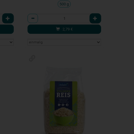
500 g
Anzahl
2,79
€