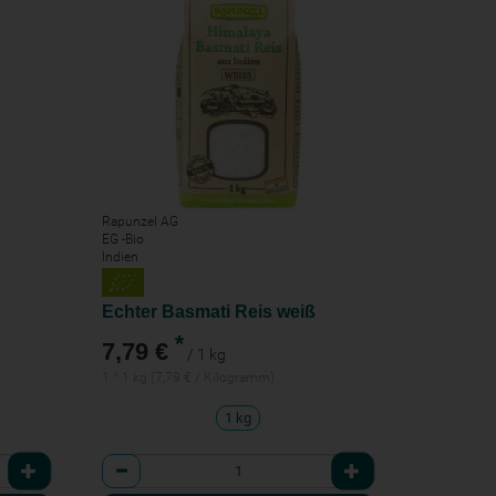
Rapunzel AG
EG -Bio
Indien
Echter Basmati Reis weiß
*
7,79 €
/ 1 kg
1 * 1 kg (7,79 € / Kilogramm)
1 kg
Anzahl