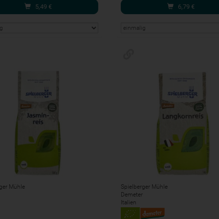
5,49
€
6,79
€
ger Mühle
Spielberger Mühle
Demeter
Italien