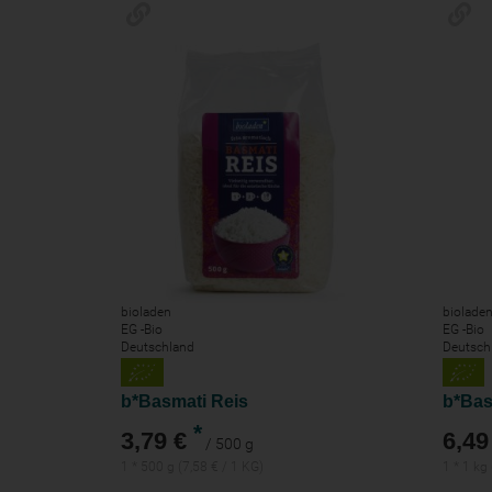
bioladen
biolade
EG -Bio
EG -Bio
Deutschland
Deutsch
b*Basmati Reis
b*Bas
*
3,79 €
6,49
/ 500 g
1 * 500 g (7,58 € / 1 KG)
1 * 1 kg