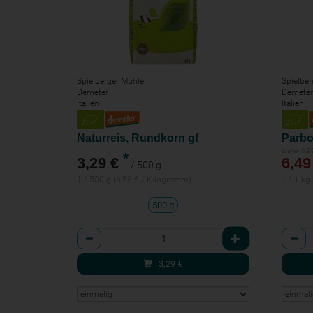
Spielberger Mühle
Spielber
Demeter
Demeter
Italien
Italien
Naturreis, Rundkorn gf
Parbo
bisher 6,9
*
3,29 €
6,49
/ 500 g
1 * 500 g (6,58 € / Kilogramm)
1 * 1 kg
500 g
Anzahl
Anzah
3,29
€