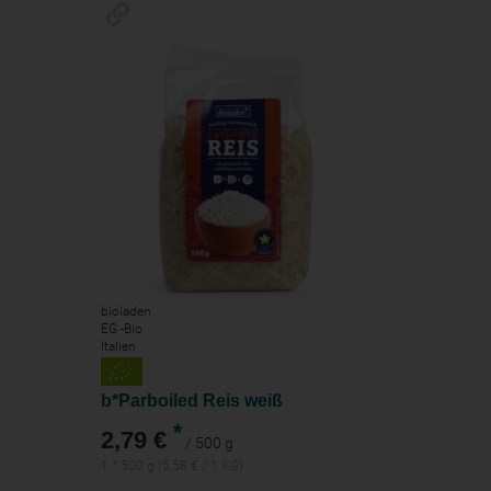
bioladen
EG -Bio
Italien
b*Parboiled Reis weiß
*
2,79 €
/ 500 g
1 * 500 g (5,58 € / 1 KG)