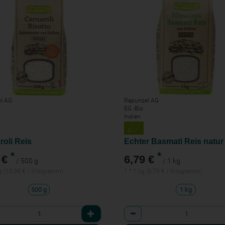
l AG
Rapunzel AG
EG -Bio
Indien
roli Reis
Echter Basmati Reis natur
*
*
 €
6,79 €
/ 500 g
/ 1 kg
g (10,98 € / Kilogramm)
1 * 1 kg (6,79 € / Kilogramm)
500 g
1 kg
l
Anzahl