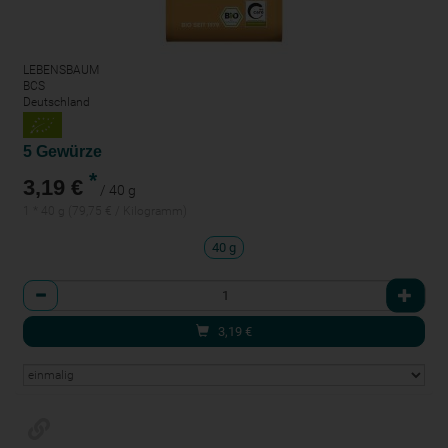
LEBENSBAUM
BCS
Deutschland
5 Gewürze
*
3,19 €
/ 40 g
1 * 40 g (79,75 € / Kilogramm)
40 g
Anzahl
3,19
€