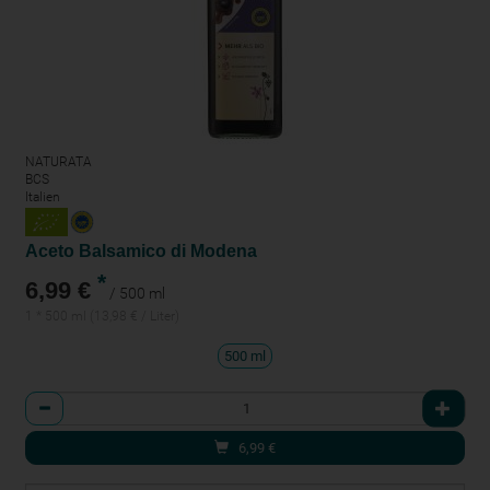
NATURATA
BCS
Italien
Aceto Balsamico di Modena
*
6,99 €
/ 500 ml
1 * 500 ml (13,98 € / Liter)
500 ml
Anzahl
6,99
€