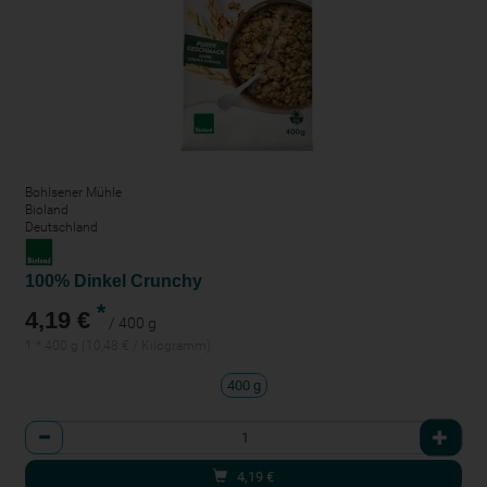
Bohlsener Mühle
Bioland
Deutschland
100% Dinkel Crunchy
*
4,19 €
/ 400 g
1 * 400 g (10,48 € / Kilogramm)
400 g
Anzahl
4,19
€