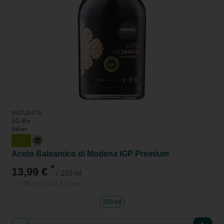
NATURATA
EG -Bio
Italien
Aceto Balsamico di Modena IGP Premium
*
13,99 €
/ 250 ml
1 * 250 ml (55,96 € / Liter)
250 ml
Anzahl