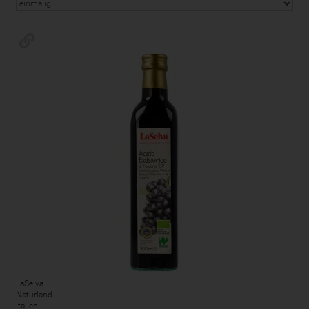
LaSelva
Naturland
Italien