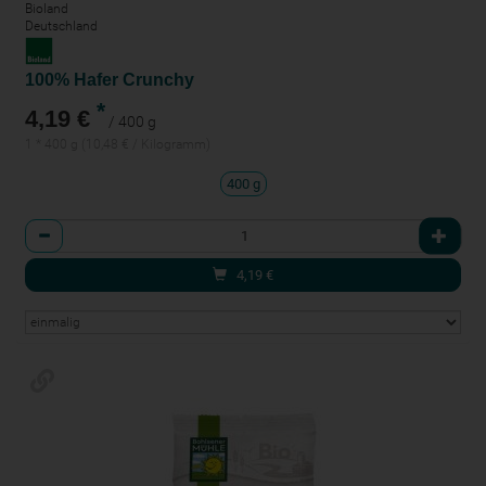
Bioland
Deutschland
100% Hafer Crunchy
*
4,19 €
/ 400 g
1 * 400 g (10,48 € / Kilogramm)
400 g
Anzahl
4,19
€