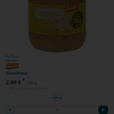
Nur Puur
Demeter
Sauerkraut
*
2,99 €
/ 680 g
1 * 680 g (4,40 € / Kilogramm)
680 g
Anzahl