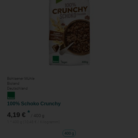
Bohlsener Mühle
Bioland
Deutschland
100% Schoko Crunchy
*
4,19 €
/ 400 g
1 * 400 g (10,48 € / Kilogramm)
400 g