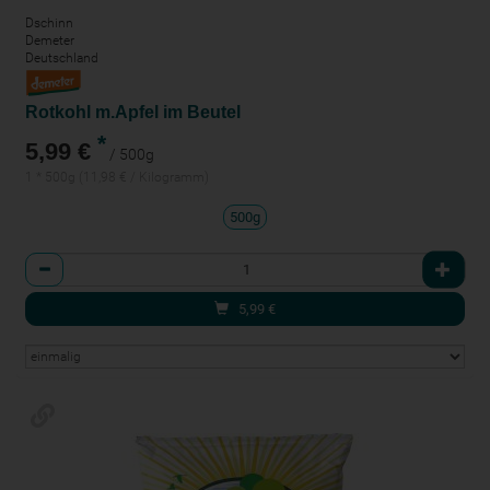
Dschinn
Demeter
Deutschland
Rotkohl m.Apfel im Beutel
*
5,99 €
/ 500g
1 * 500g (11,98 € / Kilogramm)
500g
Anzahl
5,99
€