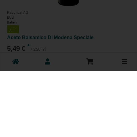
Rapunzel AG
BCS
Italien
Aceto Balsamico Di Modena Speciale
*
5,49 €
/ 250 ml
1 * 250 ml (21,96 € / Liter)
Toggle
250 ml
cart
Anzahl
5,49
€