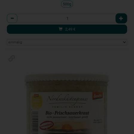
500g
Anzahl
2,49
€