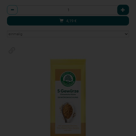
Anzahl
4,19
€