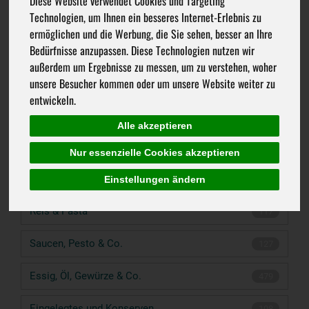
Diese Website verwendet Cookies und Targeting
Technologien, um Ihnen ein besseres Internet-Erlebnis zu
ermöglichen und die Werbung, die Sie sehen, besser an Ihre
Bedürfnisse anzupassen. Diese Technologien nutzen wir
außerdem um Ergebnisse zu messen, um zu verstehen, woher
unsere Besucher kommen oder um unsere Website weiter zu
entwickeln.
Brotaufstriche
241
Alle akzeptieren
Müsli & Cerealien
111
Nur essenzielle Cookies akzeptieren
Getreide, HÜlsenfrüchte und co.
Einstellungen ändern
114
Reis & Pasta
117
Saucen, Pesto & Co.
127
Essig, Öl, Gewürze & Co.
479
Eingelegtes und Konserven
108