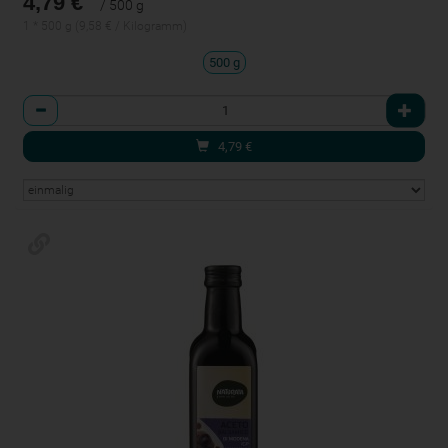
4,79 €
/ 500 g
1 * 500 g (9,58 € / Kilogramm)
500 g
Anzahl
4,79
€