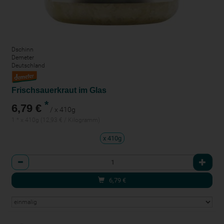
Dschinn
Demeter
Deutschland
Frischsauerkraut im Glas
*
6,79 €
/ x 410g
1 * x 410g (12,93 € / Kilogramm)
x 410g
Anzahl
6,79
€