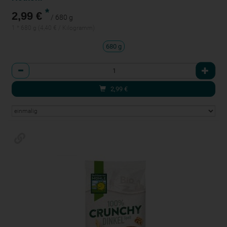
*
2,99 €
/ 680 g
1 * 680 g (4,40 € / Kilogramm)
680 g
Anzahl
2,99
€